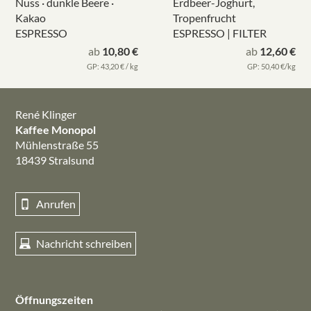
Nuss · dunkle Beere ·
Erdbeer-Joghurt,
Kakao
Tropenfrucht
ESPRESSO
ESPRESSO | FILTER
ab
10,80 €
ab
12,60 €
GP: 43,20 € / kg
GP: 50,40 €/kg
René Klinger
Kaffee Monopol
Mühlenstraße 55
18439 Stralsund
Anrufen
Nachricht schreiben
Öffnungszeiten