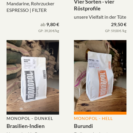
Vier Sorten - vier
Mandarine, Rohrzucker
Röstprofile
ESPRESSO | FILTER
unsere Vielfalt in der Tüte
ab
9,80 €
29,50 €
GP: 39,20 €/kg
GP: 59,00 € /kg
MONOPOL - DUNKEL
MONOPOL - HELL
Brasilien-Indien
Burundi