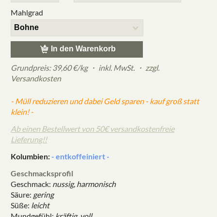
Mahlgrad
In den Warenkorb
Grundpreis: 39,60 €/kg ・
inkl. MwSt. ・
zzgl.
Versandkosten
- Müll reduzieren und dabei Geld sparen - kauf groß statt
klein! -
Ab einen Bestellwert von 50€ versandkostenfreie
Lieferung!!
Kolumbien:
- entkoffeiniert -
Geschmacksprofil
Geschmack:
nussig, harmonisch
Säure:
gering
Süße:
leicht
Mundgefühl:
kräftig, voll