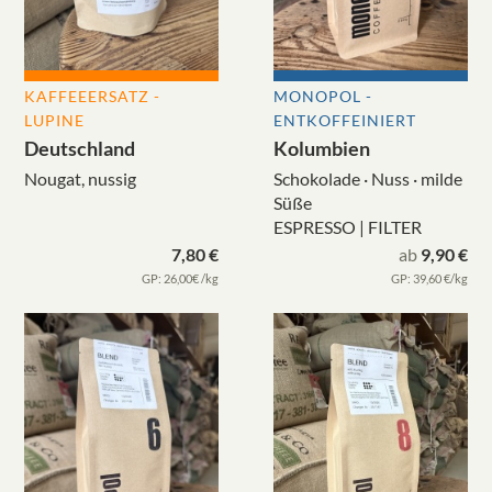
KAFFEEERSATZ -
MONOPOL -
LUPINE
ENTKOFFEINIERT
Deutschland
Kolumbien
Nougat, nussig
Schokolade · Nuss · milde
Süße
ESPRESSO | FILTER
7,80 €
ab
9,90 €
GP: 26,00€ /kg
GP: 39,60 €/kg