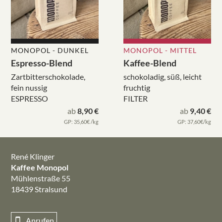
MONOPOL - DUNKEL
MONOPOL - MITTEL
Espresso-Blend
Kaffee-Blend
Zartbitterschokolade,
schokoladig, süß, leicht
fein nussig
fruchtig
ESPRESSO
FILTER
ab
8,90 €
ab
9,40 €
GP: 35,60€ /kg
GP: 37,60€/kg
René Klinger
Kaffee Monopol
Mühlenstraße 55
18439 Stralsund
Anrufen