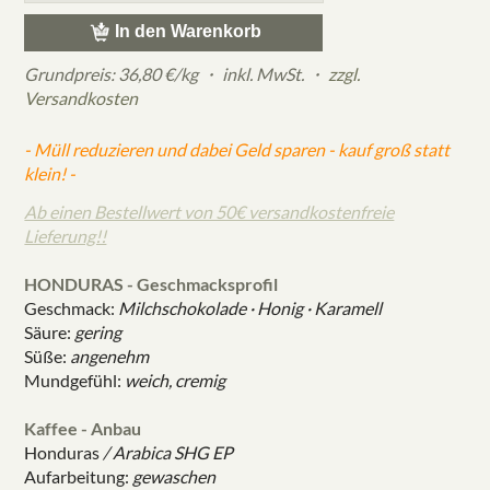
In den Warenkorb
Grundpreis: 36,80 €/kg ・
inkl. MwSt. ・
zzgl.
Versandkosten
- Müll reduzieren und dabei Geld sparen - kauf groß statt
klein! -
Ab einen Bestellwert von 50€ versandkostenfreie
Lieferung!!
HONDURAS - Geschmacksprofil
Geschmack:
Milchschokolade · Honig · Karamell
Säure:
gering
Süße:
angenehm
Mundgefühl:
weich, cremig
Kaffee - Anbau
Honduras
/ Arabica SHG EP
Aufarbeitung:
gewaschen